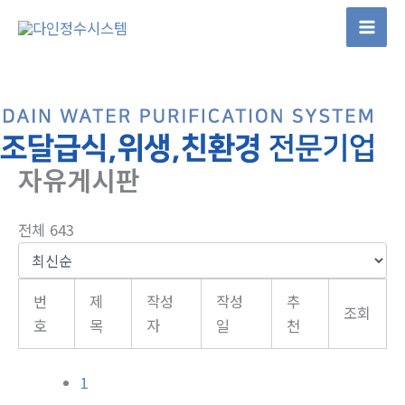
콘
텐
Mai
츠
Men
로
건
너
뛰
자유게시판
기
전체 643
번
제
작성
작성
추
조회
호
목
자
일
천
1